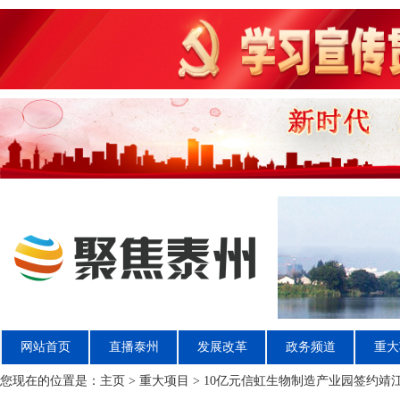
网站首页
直播泰州
发展改革
政务频道
重大
您现在的位置是：
主页
>
重大项目
> 10亿元信虹生物制造产业园签约靖