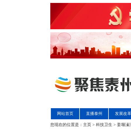
网站首页
直播泰州
发展改
您现在的位置是：
主页
>
科技卫生
> 姜堰