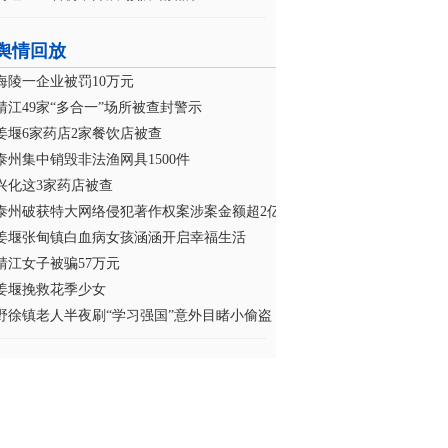
舆情回放
海陵一企业被罚10万元
靖江49家“多合一”场所被查封警示
姜堰6家药店2家餐饮店被查
泰州集中销毁非法渔网具1500件
兴化这3家药店被查
泰州破获特大网络侵犯著作权案涉案金额超2亿
姜堰张甸镇白血病女孩涵涵开启幸福生活
靖江女子被骗57万元
姜堰挽救花季少女
野徐镇老人半夜刷“学习强国”意外目睹小偷盗