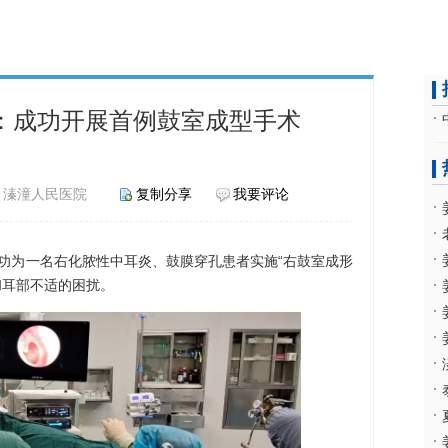
：成功开展首例鼓室成型手术
 来源：溱潼人民医院
复制分享
我要评论
为一名右化脓性中耳炎、鼓膜穿孔患者实施“右鼓室成形
和耳部不适的困扰。