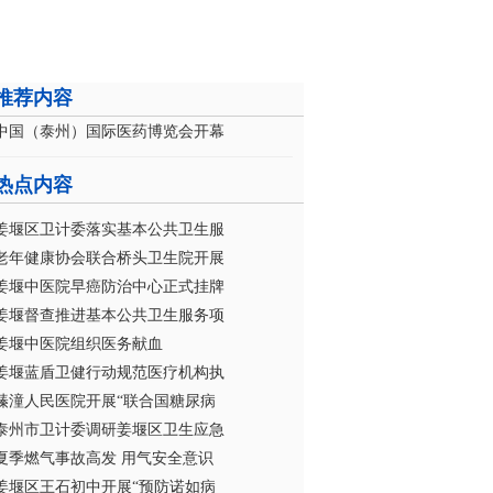
推荐内容
中国（泰州）国际医药博览会开幕
热点内容
姜堰区卫计委落实基本公共卫生服
老年健康协会联合桥头卫生院开展
姜堰中医院早癌防治中心正式挂牌
姜堰督查推进基本公共卫生服务项
姜堰中医院组织医务献血
姜堰蓝盾卫健行动规范医疗机构执
溱潼人民医院开展“联合国糖尿病
泰州市卫计委调研姜堰区卫生应急
夏季燃气事故高发 用气安全意识
姜堰区王石初中开展“预防诺如病