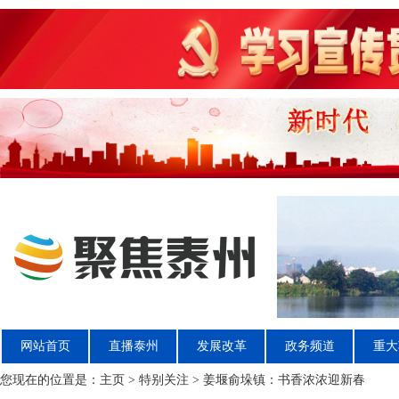
网站首页
直播泰州
发展改革
政务频道
重大
您现在的位置是：
主页
>
特别关注
> 姜堰俞垛镇：书香浓浓迎新春