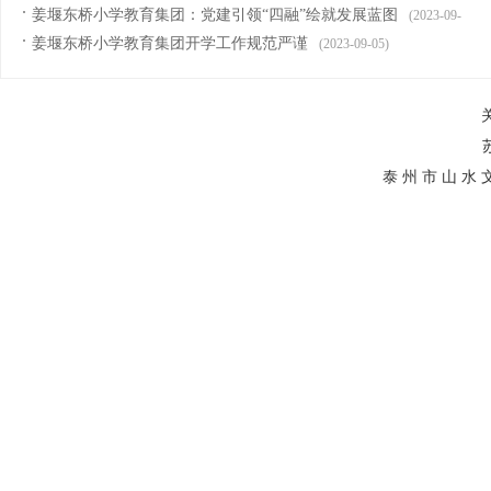
姜堰东桥小学教育集团：党建引领“四融”绘就发展蓝图
(2023-09-
姜堰东桥小学教育集团开学工作规范严谨
(2023-09-05)
05)
泰 州 市 山 水 